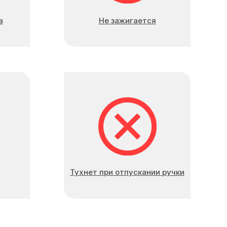
а
Не зажигается
Тухнет при отпускании ручки