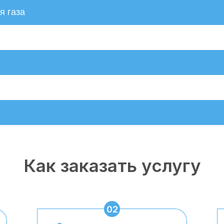
я газа
Как заказать услугу
02