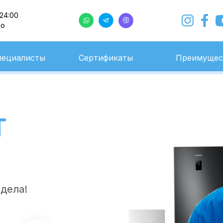
 24:00
но
с 9:00 до 24:00
Ежедневно
пециалисты
Сертификаты
Преимущес
Т
 дела!