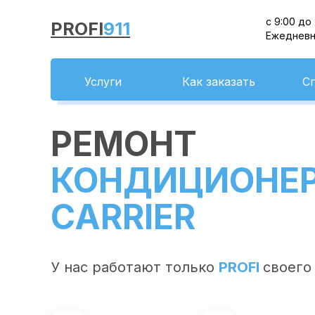
с 9:00 до
PROFI
911
Ежеднев
Услуги
Как заказать
С
РЕМОНТ
КОНДИЦИОНЕ
CARRIER
У нас работают только
PROFI
своего