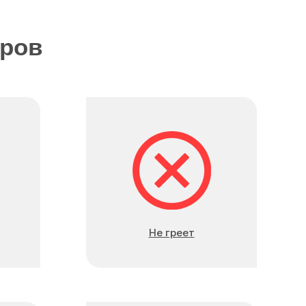
еров
Не греет