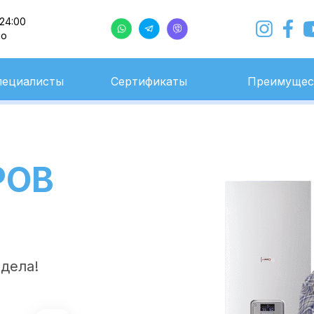
 24:00
но
с 9:00 до 24:00
Ежедневно
пециалисты
Сертификаты
Преимущес
РОВ
 дела!