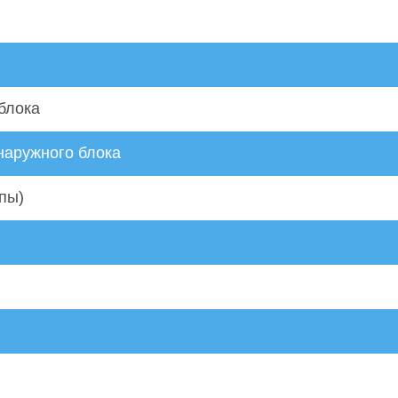
блока
наружного блока
пы)