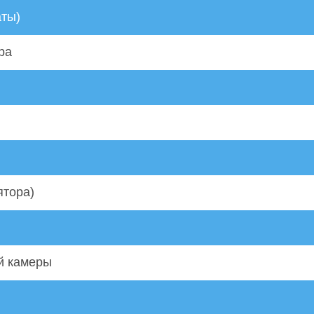
аты)
ра
ятора)
й камеры