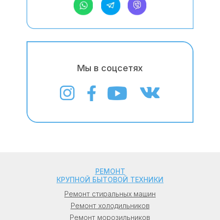
(Павлодар), в Петропавловске
(Петропавловск), в Актобе, в Кокшетау, в
Талдыкоргане (Талдыкорган), в Бесагаше
(Бесагаш), в Туздыбастау, в Гульдале, в
Панфилово, в Покровке, в Боралдае, в
Мы в соцсетях
Иргели, в Коксае, в Абае, в Райымбеке, в
Кыргаулды, в Косшы, в Караоткеле, в
Талапкере, в Коянды, в Жибек-Жолы, в
Ленгере, в Карасу, в Сарани.
Россия: в Москве (Москва), в Санкт-
Петербурге (Санкт-Петербург, СПб), в
Новосибирске (Новосибирск), в
Екатеринбурге (Екатеринбург), в Казани
РЕМОНТ
(Казань), в Нижнем Новгороде (Нижний
КРУПНОЙ БЫТОВОЙ ТЕХНИКИ
Новгород), в Челябинске (Челябинск), в
Ремонт стиральных машин
Красноярске (Красноярск), в Самаре
Ремонт холодильников
(Самара), в Уфе (Уфа), в Ростове-на-Дону
Ремонт морозильников