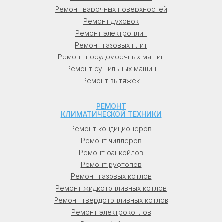
(Ростов-на-Дону), в Омске (Омск), в
Ремонт варочных поверхностей
Краснодаре (Краснодар), в Воронеже
Ремонт духовок
(Воронеж), в Перми (Пермь), в Волгограде
Ремонт электроплит
(Волгоград), в Саратове (Саратов), в
Ремонт газовых плит
Тюмени (Тюмень), в Тольятти, в Барнауле
Ремонт посудомоечных машин
(Барнаул), в Ижевске (Ижевск), в
Ремонт сушильных машин
Махачкале (Махачкала), в Хабаровске
Ремонт вытяжек
(Хабаровск), в Ульяновске (Ульяновск), в
Иркутске (Иркутск), во Владивостоке
РЕМОНТ
(Владивосток).
КЛИМАТИЧЕСКОЙ ТЕХНИКИ
Ремонт кондиционеров
Украина: в Киеве (Киев), в Харькове
Ремонт чиллеров
(Харьков), в Одессе (Одесса), в Днепре
Ремонт фанкойлов
(Днепр), во Львове (Львов), в Кривом Роге
Ремонт руфтопов
(Кривой Рог).
Ремонт газовых котлов
Ремонт жидкотопливных котлов
Беларусь: в Минске (Минск), в Гомеле
Ремонт твердотопливных котлов
(Гомель), в Витебске (Витебск), в
Ремонт электрокотлов
Могилеве (Могилев), в Гродно, в Бресте