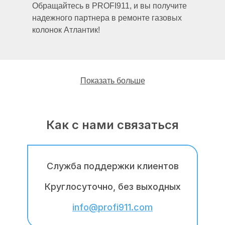
Обращайтесь в PROFI911, и вы получите
надежного партнера в ремонте газовых
колонок Атлантик!
Показать больше
Как с нами связаться
Наши мастера имеют многолетний опыт
работы по ремонту, обслуживанию,
профилактике, монтажу и демонтажу
газовых колонок Атлантик (Atlantic).
Служба поддержки клиентов
По сравнению с мастерами-частниками с
Круглосуточно, без выходных
таких сайтов как олх (olx), каспий (kaspi),
info@profi911.com
найми (naimi), авито (avito), лалафо
(lalafo), профи (profi), центр сервисов