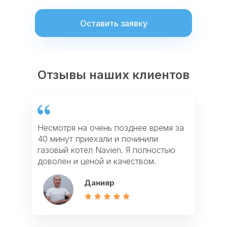
Оставить заявку
Отзывы наших клиентов
Отзывы наших клиентов
Отзывы наших клиентов
Несмотря на очень позднее время за
Оставил заявку на сайте на ремонт
Благодарю за ремонт кондиционера.
40 минут приехали и починили
посудомойки и через 40 минут
Приехали быстро и как пенсионеру
газовый котел Navien. Я полностью
приехал мастер из Profi911. У мастера
дали мне скидку. Теперь кондиционер
доволен и ценой и качеством.
большой опыт. Ремонтом я доволен.
как новенький, работает четко.
Данияр
Максим
Корганбек