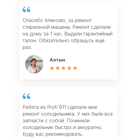
Спасибо Алексею, за ремонт
стиральной машины. Ремонт сделали
Отличная работа мастера Виктора, он
Заказала ремонт варочной панели. Не
на дому за 1 час. Выдали гарантийный
сделал ремонт электроплиты и ремонт
ожидала, что приедут так быстро.
талон. Обязательно обращусь еще
духовки. Спасибо за быстрый сервис.
Мастер объяснил причину поломки и
раз.
Рекомендую всем!
все починил. Спасибо
Алтын
Фархат
Айзада
Ребята из Profi 911 сделали мне
Спасибо за ремонт газовой плиты и
Если у вас что-то сломалось из
ремонт холодильника. У них были все
ремонт газовой колонки. После
техники, то лучше всего обращаться в
запчасти с собой. Починили
ремонта дали мне гарантию и убрали
Profi911. У них есть все запчасти,
холодильник быстро и аккуратно.
весь мусор. Очень хороший сервис!
работают качественно и недорого!
Буду вас рекомендовать.