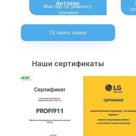
Антохин
Мастер по ремонту
кл
техники
Оставить заявку
Наши сертификаты