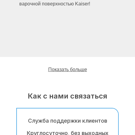
варочной поверхностью Kaiser!
Показать больше
Как с нами связаться
Наши мастера имеют многолетний опыт
работы по ремонту, обслуживанию,
профилактике, монтажу и демонтажу
варочных поверхностей Кайзер (Kaiser).
Служба поддержки клиентов
По сравнению с мастерами-частниками с
Круглосуточно, без выходных