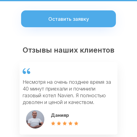
Оставить заявку
Отзывы наших клиентов
Отзывы наших клиентов
Отзывы наших клиентов
Несмотря на очень позднее время за
Оставил заявку на сайте на ремонт
Благодарю за ремонт кондиционера.
40 минут приехали и починили
посудомойки и через 40 минут
Приехали быстро и как пенсионеру
газовый котел Navien. Я полностью
приехал мастер из Profi911. У мастера
дали мне скидку. Теперь кондиционер
доволен и ценой и качеством.
большой опыт. Ремонтом я доволен.
как новенький, работает четко.
Данияр
Максим
Корганбек