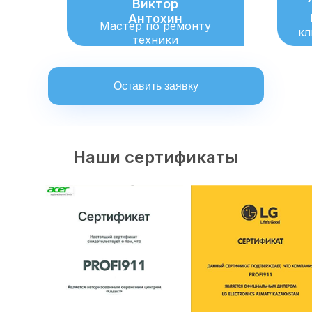
Виктор
Антохин
Мастер по ремонту
кл
техники
Оставить заявку
Наши сертификаты