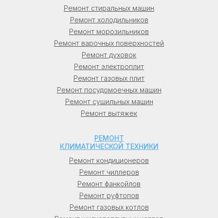
Новгород), в Челябинске (Челябинск), в
Ремонт стиральных машин
Красноярске (Красноярск), в Самаре
Ремонт холодильников
(Самара), в Уфе (Уфа), в Ростове-на-Дону
Ремонт морозильников
(Ростов-на-Дону), в Омске (Омск), в
Ремонт варочных поверхностей
Краснодаре (Краснодар), в Воронеже
Ремонт духовок
(Воронеж), в Перми (Пермь), в Волгограде
Ремонт электроплит
(Волгоград), в Саратове (Саратов), в
Ремонт газовых плит
Тюмени (Тюмень), в Тольятти, в Барнауле
Ремонт посудомоечных машин
(Барнаул), в Ижевске (Ижевск), в
Ремонт сушильных машин
Махачкале (Махачкала), в Хабаровске
Ремонт вытяжек
(Хабаровск), в Ульяновске (Ульяновск), в
Иркутске (Иркутск), во Владивостоке
РЕМОНТ
(Владивосток).
КЛИМАТИЧЕСКОЙ ТЕХНИКИ
Ремонт кондиционеров
Украина: в Киеве (Киев), в Харькове
Ремонт чиллеров
(Харьков), в Одессе (Одесса), в Днепре
Ремонт фанкойлов
(Днепр), во Львове (Львов), в Кривом Роге
Ремонт руфтопов
(Кривой Рог).
Ремонт газовых котлов