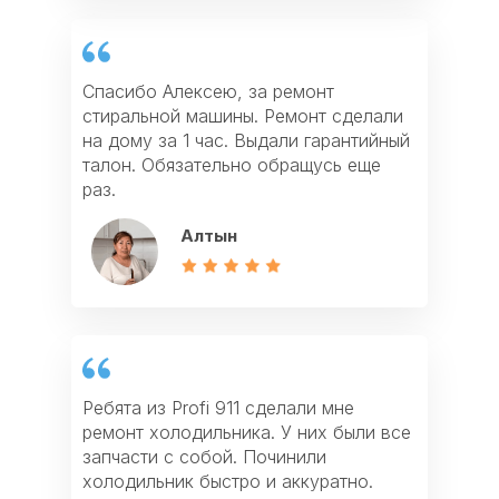
Спасибо Алексею, за ремонт
стиральной машины. Ремонт сделали
Отличная работа мастера Виктора, он
Заказала ремонт варочной панели. Не
на дому за 1 час. Выдали гарантийный
сделал ремонт электроплиты и ремонт
ожидала, что приедут так быстро.
талон. Обязательно обращусь еще
духовки. Спасибо за быстрый сервис.
Мастер объяснил причину поломки и
раз.
Рекомендую всем!
все починил. Спасибо
Алтын
Фархат
Айзада
Ребята из Profi 911 сделали мне
Спасибо за ремонт газовой плиты и
Если у вас что-то сломалось из
ремонт холодильника. У них были все
ремонт газовой колонки. После
техники, то лучше всего обращаться в
запчасти с собой. Починили
ремонта дали мне гарантию и убрали
Profi911. У них есть все запчасти,
холодильник быстро и аккуратно.
весь мусор. Очень хороший сервис!
работают качественно и недорого!