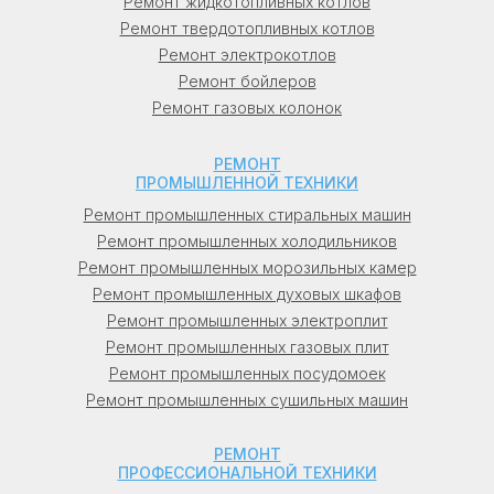
Ремонт жидкотопливных котлов
Беларусь: в Минске (Минск), в Гомеле
Ремонт твердотопливных котлов
(Гомель), в Витебске (Витебск), в
Ремонт электрокотлов
Могилеве (Могилев), в Гродно, в Бресте
Ремонт бойлеров
(Брест).
Ремонт газовых колонок
Узбекистан: в Ташкенте (Ташкент), в
РЕМОНТ
Самарканде (Самарканд).
ПРОМЫШЛЕННОЙ ТЕХНИКИ
Ремонт промышленных стиральных машин
Кыргызстан: в Бишкеке (Бишкек), в Оше
Ремонт промышленных холодильников
(Ош).
Ремонт промышленных морозильных камер
Ремонт промышленных духовых шкафов
Молдова: в Кишиневе (Кишинев), в
Ремонт промышленных электроплит
Бельцы, в Тирасполе (Тирасполь).
Ремонт промышленных газовых плит
Ремонт промышленных посудомоек
Ремонт промышленных сушильных машин
РЕМОНТ
ПРОФЕССИОНАЛЬНОЙ ТЕХНИКИ