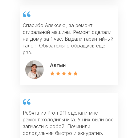
Спасибо Алексею, за ремонт
стиральной машины. Ремонт сделали
Отличная работа мастера Виктора, он
Заказала ремонт варочной панели. Не
на дому за 1 час. Выдали гарантийный
сделал ремонт электроплиты и ремонт
ожидала, что приедут так быстро.
талон. Обязательно обращусь еще
духовки. Спасибо за быстрый сервис.
Мастер объяснил причину поломки и
раз.
Рекомендую всем!
все починил. Спасибо
Алтын
Фархат
Айзада
Ребята из Profi 911 сделали мне
Спасибо за ремонт газовой плиты и
Если у вас что-то сломалось из
ремонт холодильника. У них были все
ремонт газовой колонки. После
техники, то лучше всего обращаться в
запчасти с собой. Починили
ремонта дали мне гарантию и убрали
Profi911. У них есть все запчасти,
холодильник быстро и аккуратно.
весь мусор. Очень хороший сервис!
работают качественно и недорого!