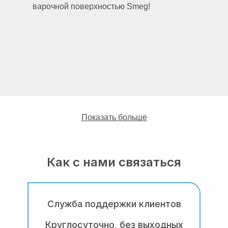
варочной поверхностью Smeg!
Показать больше
Как с нами связаться
Наши мастера имеют многолетний опыт
работы по ремонту, обслуживанию,
профилактике, монтажу и демонтажу
варочных поверхностей Смег (Smeg).
Служба поддержки клиентов
По сравнению с мастерами-частниками с
Круглосуточно, без выходных