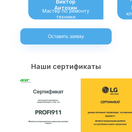
Виктор
Антохин
Мастер по ремонту
кл
техники
Оставить заявку
Наши сертификаты