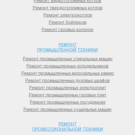
Ремонт жидкотопливных котлов
Беларусь: в Минске (Минск), в Гомеле
Ремонт твердотопливных котлов
(Гомель), в Витебске (Витебск), в
Ремонт электрокотлов
Могилеве (Могилев), в Гродно, в Бресте
Ремонт бойлеров
(Брест).
Ремонт газовых колонок
Узбекистан: в Ташкенте (Ташкент), в
РЕМОНТ
Самарканде (Самарканд).
ПРОМЫШЛЕННОЙ ТЕХНИКИ
Ремонт промышленных стиральных машин
Кыргызстан: в Бишкеке (Бишкек), в Оше
Ремонт промышленных холодильников
(Ош).
Ремонт промышленных морозильных камер
Ремонт промышленных духовых шкафов
Молдова: в Кишиневе (Кишинев), в
Ремонт промышленных электроплит
Бельцы, в Тирасполе (Тирасполь).
Ремонт промышленных газовых плит
Ремонт промышленных посудомоек
Ремонт промышленных сушильных машин
РЕМОНТ
ПРОФЕССИОНАЛЬНОЙ ТЕХНИКИ