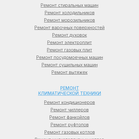
Новгород), в Челябинске (Челябинск), в
Ремонт стиральных машин
Красноярске (Красноярск), в Самаре
Ремонт холодильников
(Самара), в Уфе (Уфа), в Ростове-на-Дону
Ремонт морозильников
(Ростов-на-Дону), в Омске (Омск), в
Ремонт варочных поверхностей
Краснодаре (Краснодар), в Воронеже
Ремонт духовок
(Воронеж), в Перми (Пермь), в Волгограде
Ремонт электроплит
(Волгоград), в Саратове (Саратов), в
Ремонт газовых плит
Тюмени (Тюмень), в Тольятти, в Барнауле
Ремонт посудомоечных машин
(Барнаул), в Ижевске (Ижевск), в
Ремонт сушильных машин
Махачкале (Махачкала), в Хабаровске
Ремонт вытяжек
(Хабаровск), в Ульяновске (Ульяновск), в
Иркутске (Иркутск), во Владивостоке
РЕМОНТ
(Владивосток).
КЛИМАТИЧЕСКОЙ ТЕХНИКИ
Ремонт кондиционеров
Украина: в Киеве (Киев), в Харькове
Ремонт чиллеров
(Харьков), в Одессе (Одесса), в Днепре
Ремонт фанкойлов
(Днепр), во Львове (Львов), в Кривом Роге
Ремонт руфтопов
(Кривой Рог).
Ремонт газовых котлов