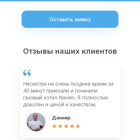
Оставить заявку
Отзывы наших клиентов
Отзывы наших клиентов
Отзывы наших клиентов
Несмотря на очень позднее время за
Оставил заявку на сайте на ремонт
Благодарю за ремонт кондиционера.
40 минут приехали и починили
посудомойки и через 40 минут
Приехали быстро и как пенсионеру
газовый котел Navien. Я полностью
приехал мастер из Profi911. У мастера
дали мне скидку. Теперь кондиционер
доволен и ценой и качеством.
большой опыт. Ремонтом я доволен.
как новенький, работает четко.
Данияр
Максим
Корганбек