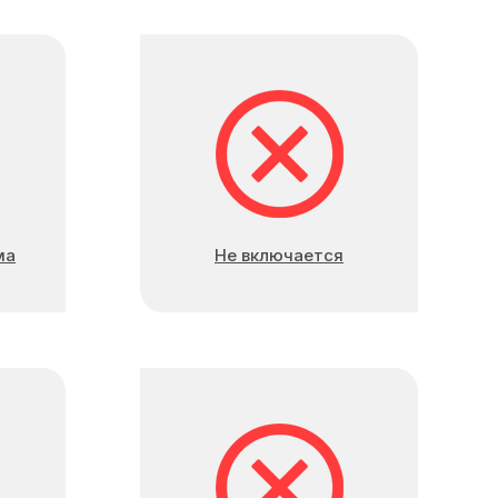
ма
Не включается