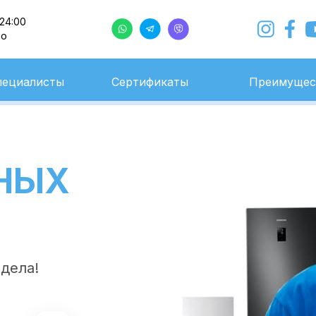
 24:00
но
с 9:00 до 24:00
Ежедневно
пециалисты
Сертификаты
Преимущес
НЫХ
 дела!