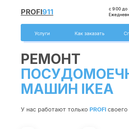
с 9:00 до
PROFI
911
Ежеднев
Услуги
Как заказать
С
РЕМОНТ
ПОСУДОМОЕЧ
МАШИН IKEA
У нас работают только
PROFI
своего