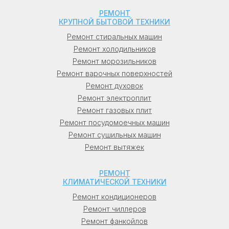
Екатеринбурге (Екатеринбург), в Казани
РЕМОНТ
(Казань), в Нижнем Новгороде (Нижний
КРУПНОЙ БЫТОВОЙ ТЕХНИКИ
Новгород), в Челябинске (Челябинск), в
Ремонт стиральных машин
Красноярске (Красноярск), в Самаре
Ремонт холодильников
(Самара), в Уфе (Уфа), в Ростове-на-Дону
Ремонт морозильников
(Ростов-на-Дону), в Омске (Омск), в
Ремонт варочных поверхностей
Краснодаре (Краснодар), в Воронеже
Ремонт духовок
(Воронеж), в Перми (Пермь), в Волгограде
Ремонт электроплит
(Волгоград), в Саратове (Саратов), в
Ремонт газовых плит
Тюмени (Тюмень), в Тольятти, в Барнауле
Ремонт посудомоечных машин
(Барнаул), в Ижевске (Ижевск), в
Ремонт сушильных машин
Махачкале (Махачкала), в Хабаровске
Ремонт вытяжек
(Хабаровск), в Ульяновске (Ульяновск), в
Иркутске (Иркутск), во Владивостоке
РЕМОНТ
(Владивосток).
КЛИМАТИЧЕСКОЙ ТЕХНИКИ
Ремонт кондиционеров
Украина: в Киеве (Киев), в Харькове
Ремонт чиллеров
(Харьков), в Одессе (Одесса), в Днепре
Ремонт фанкойлов
(Днепр), во Львове (Львов), в Кривом Роге