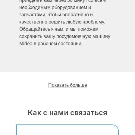
приедем к вам через 30 минут со всем
необходимым оборудованием и
запчастями, чтобы оперативно и
качественно решить любую проблему.
Обращайтесь к нам, и мы поможем
сохранить вашу посудомоечную машину
Midea в рабочем состоянии!
Показать больше
Как с нами связаться
Наши мастера имеют многолетний опыт
работы по ремонту, обслуживанию,
профилактике, монтажу и демонтажу
посудомоечных Мидеа (Midea).