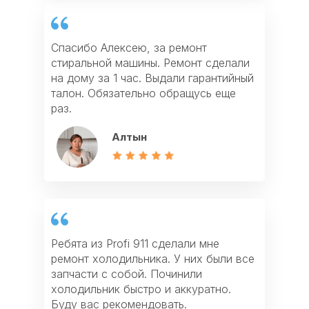
Спасибо Алексею, за ремонт
стиральной машины. Ремонт сделали
Отличная работа мастера Виктора, он
Заказала ремонт варочной панели. Не
на дому за 1 час. Выдали гарантийный
сделал ремонт электроплиты и ремонт
ожидала, что приедут так быстро.
талон. Обязательно обращусь еще
духовки. Спасибо за быстрый сервис.
Мастер объяснил причину поломки и
раз.
Рекомендую всем!
все починил. Спасибо
Алтын
Фархат
Айзада
Ребята из Profi 911 сделали мне
Спасибо за ремонт газовой плиты и
Если у вас что-то сломалось из
ремонт холодильника. У них были все
ремонт газовой колонки. После
техники, то лучше всего обращаться в
запчасти с собой. Починили
ремонта дали мне гарантию и убрали
Profi911. У них есть все запчасти,
холодильник быстро и аккуратно.
весь мусор. Очень хороший сервис!
работают качественно и недорого!
Буду вас рекомендовать.