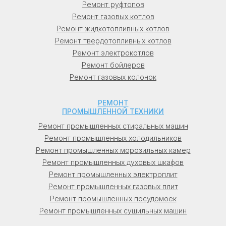
Ремонт руфтопов
(Кривой Рог).
Ремонт газовых котлов
Ремонт жидкотопливных котлов
Беларусь: в Минске (Минск), в Гомеле
Ремонт твердотопливных котлов
(Гомель), в Витебске (Витебск), в
Ремонт электрокотлов
Могилеве (Могилев), в Гродно, в Бресте
Ремонт бойлеров
(Брест).
Ремонт газовых колонок
Узбекистан: в Ташкенте (Ташкент), в
РЕМОНТ
Самарканде (Самарканд).
ПРОМЫШЛЕННОЙ ТЕХНИКИ
Ремонт промышленных стиральных машин
Кыргызстан: в Бишкеке (Бишкек), в Оше
Ремонт промышленных холодильников
(Ош).
Ремонт промышленных морозильных камер
Ремонт промышленных духовых шкафов
Молдова: в Кишиневе (Кишинев), в
Ремонт промышленных электроплит
Бельцы, в Тирасполе (Тирасполь).
Ремонт промышленных газовых плит
Ремонт промышленных посудомоек
Ремонт промышленных сушильных машин