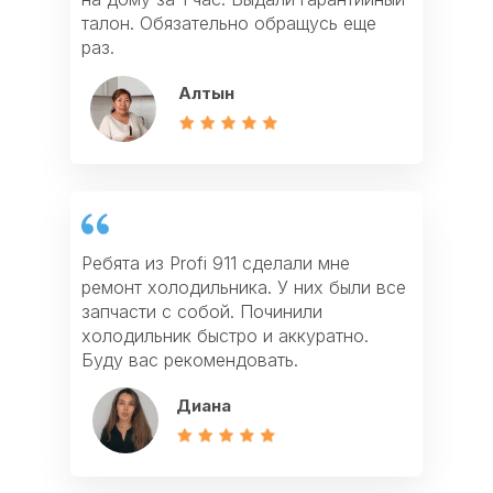
талон. Обязательно обращусь еще
духовки. Спасибо за быстрый сервис.
Мастер объяснил причину поломки и
раз.
Рекомендую всем!
все починил. Спасибо
Алтын
Фархат
Айзада
Ребята из Profi 911 сделали мне
Спасибо за ремонт газовой плиты и
Если у вас что-то сломалось из
ремонт холодильника. У них были все
ремонт газовой колонки. После
техники, то лучше всего обращаться в
запчасти с собой. Починили
ремонта дали мне гарантию и убрали
Profi911. У них есть все запчасти,
холодильник быстро и аккуратно.
весь мусор. Очень хороший сервис!
работают качественно и недорого!
Буду вас рекомендовать.
Мадина
Светлана
Диана