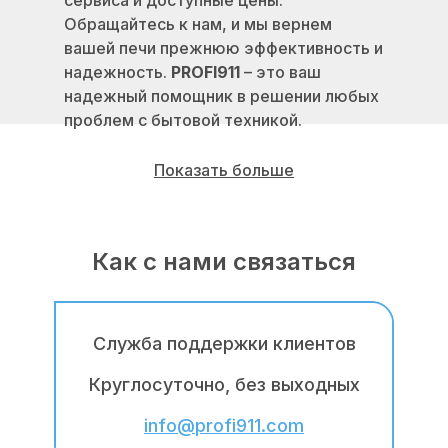
сервиса и доступные цены.
Обращайтесь к нам, и мы вернем
вашей печи прежнюю эффективность и
надежность.
PROFI911
– это ваш
надежный помощник в решении любых
проблем с бытовой техникой.
Показать больше
Как с нами связаться
Наши мастера имеют многолетний
опыт работы по ремонту печек в
Алматы самых известных марок таких
как: Навьен (Навиен/Navien), Риннай
Служба поддержки клиентов
(Ринай/Rinnai), Китурами (Kiturami), Део
(Дэу/Daewoo), Хуберт (Hubert),
Круглосуточно, без выходных
Гидроста (Hydrosta), Аристон (Ariston),
info@profi911.com
Вайллант (Вайлант / Vaillant), Ферроли