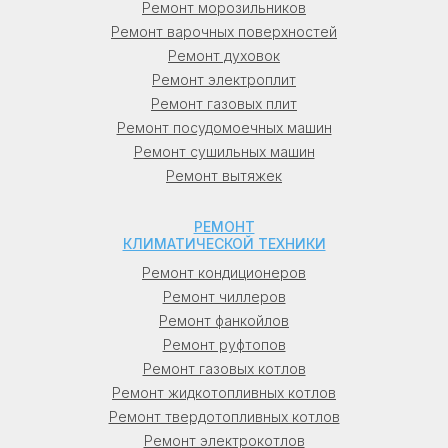
Ремонт морозильников
(Kuppersbusch), Купперсберг
Ремонт варочных поверхностей
(Kuppersberg), Нарди (Nardi), Вейсгауф
Ремонт духовок
(Weissgauff), Смаил (Smile), Грета
Ремонт электроплит
(Greta), Центек (Centek) и многих
Ремонт газовых плит
других, всех моделей и любого года
Ремонт посудомоечных машин
выпуска.
Ремонт сушильных машин
Ремонт вытяжек
По сравнению с мастерами-частниками
с таких сайтов как олх (olx), каспий
РЕМОНТ
(kaspi), найми (naimi), авито (avito),
КЛИМАТИЧЕСКОЙ ТЕХНИКИ
лалафо (lalafo), профи (profi), центр
Ремонт кондиционеров
сервисов (centr-servisov), юду (youdo),
Ремонт чиллеров
зун (zoon), фирмлист (firmlist), справка
Ремонт фанкойлов
(spravka), кабанчик (kabanchik), яндекс
Ремонт руфтопов
услуги, маркет, которые практически
Ремонт газовых котлов
никогда не предоставляют гарантию на
Ремонт жидкотопливных котлов
свою работу, наши мастера
Ремонт твердотопливных котлов
гарантируют высокое качество работ,
Ремонт электрокотлов