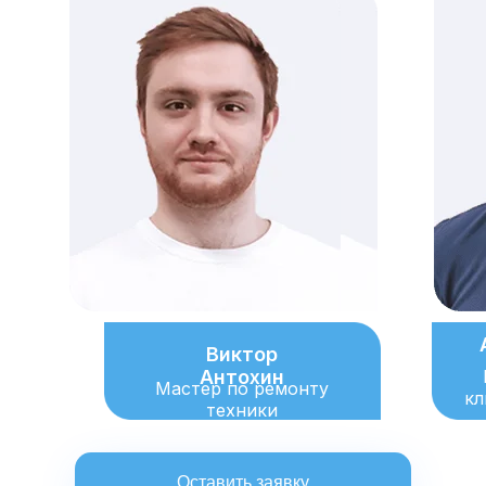
Виктор
Антохин
Мастер по ремонту
кл
техники
Оставить заявку