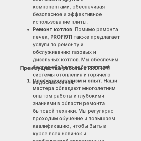
компонентами, обеспечивая
безопасное и эффективное
использование плиты.
Ремонт котлов
. Помимо ремонта
печек,
PROFI911
также предлагает
услуги по ремонту и
обслуживанию газовых и
дизельных котлов. Мы обеспечим
бесперебойную работу вашей
Преимущества работы с PROFI911
системы отопления и горячего
Профессионализм и опыт
. Наши
водоснабжения.
мастера обладают многолетним
опытом работы и глубокими
знаниями в области ремонта
бытовой техники. Мы регулярно
проходим обучение и повышаем
квалификацию, чтобы быть в
курсе всех новинок и