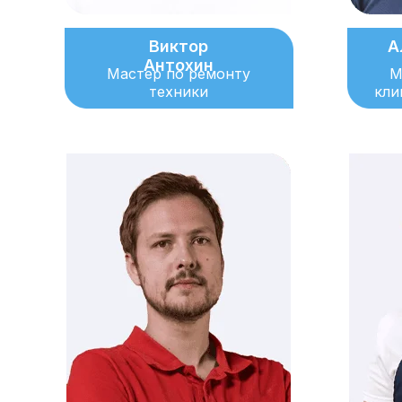
Виктор
А
Антохин
Мастер по ремонту
М
техники
кли