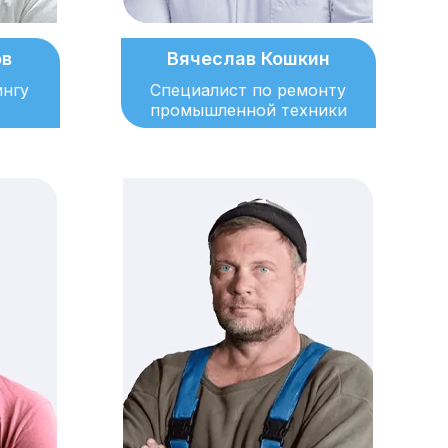
ов
Вячеслав Кошкин
ингу
Специалист по ремонту
промышленной техники