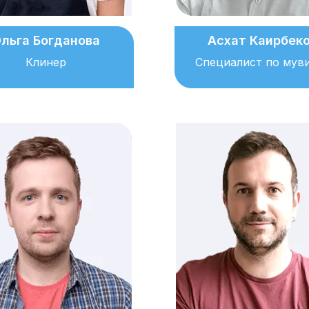
льга Богданова
Асхат Каирбек
Клинер
Специалист по мув