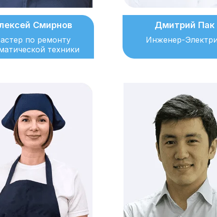
лексей Смирнов
Дмитрий Пак
астер по ремонту
Инженер-Электр
матической техники