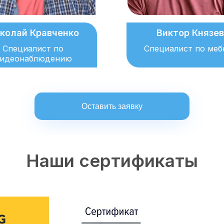
колай Кравченко
Виктор Князев
Специалист по
Специалист по меб
идеонаблюдению
Оставить заявку
Наши сертификаты